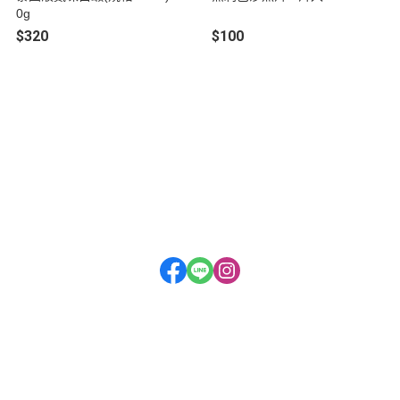
0g
$320
$100
關於
聯絡我們
全部商品
訂單查詢
訂單相關說明
付款方式說明
寄送方式說明
售後服務說明