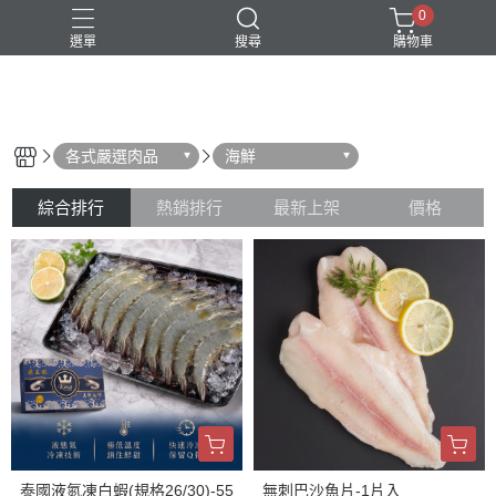
0
選單
搜尋
購物車
‒ Cianyu Meat Market ‒
新品上市
各式嚴選肉品
海鮮
綜合排行
熱銷排行
最新上架
價格
泰國液氮凍白蝦(規格26/30)-55
無刺巴沙魚片-1片入