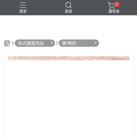
0
選單
搜尋
購物車
‒ Cianyu Meat Market ‒
新品上市
各式嚴選肉品
雞/鴨肉