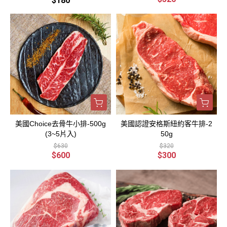
$180
美國Choice去骨牛小排-500g
美國認證安格斯紐約客牛排-2
(3~5片入)
50g
$630
$320
$600
$300