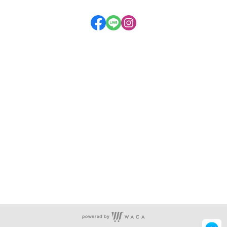
連絡電話：03-5590000
取貨時間：週一到週六 8:30~17:00
(12:00~13:30 午休時間) 週日公休
地址：
新竹縣新豐鄉中興路50號