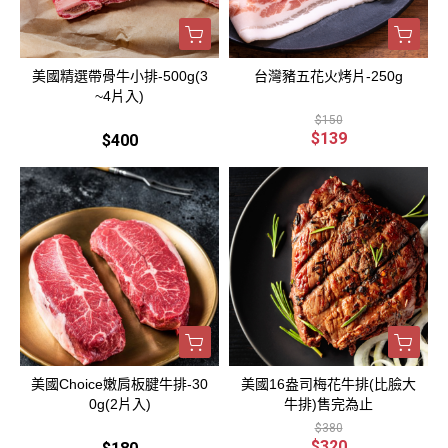
美國精選帶骨牛小排-500g(3
台灣豬五花火烤片-250g
~4片入)
$150
$139
$400
美國Choice嫩肩板腱牛排-30
美國16盎司梅花牛排(比臉大
0g(2片入)
牛排)售完為止
$380
$320