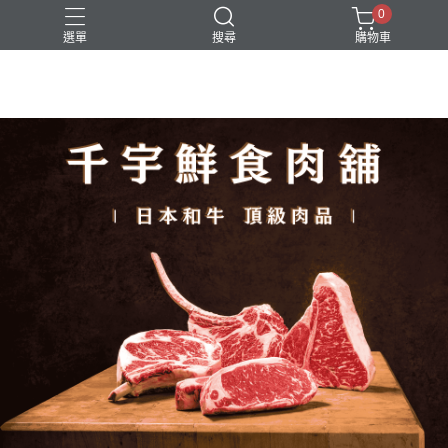
0
選單
搜尋
購物車
‒ Cianyu Meat Market ‒
新品上市