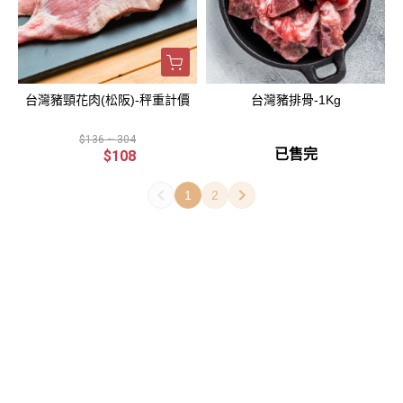
台灣豬頸花肉(松阪)-秤重計價
台灣豬排骨-1Kg
$136 ~ 304
已售完
$108
1
2
關於
聯絡我們
全部商品
訂單查詢
訂單相關說明
付款方式說明
寄送方式說明
售後服務說明