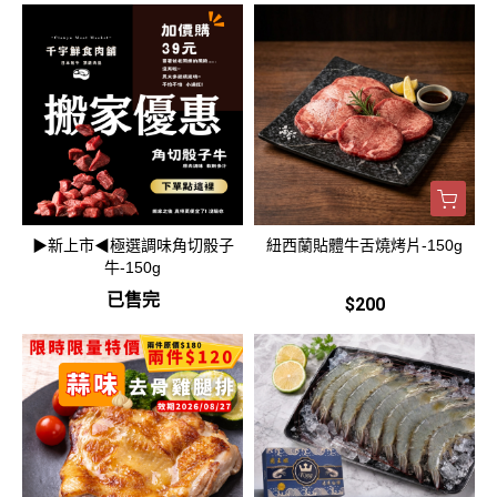
▶新上市◀極選調味角切骰子
紐西蘭貼體牛舌燒烤片-150g
牛-150g
已售完
$200