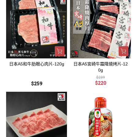
日本A5和牛肋眼心肉片-120g
日本A5宮崎牛霜降燒烤片-12
0g
$239
$220
$259