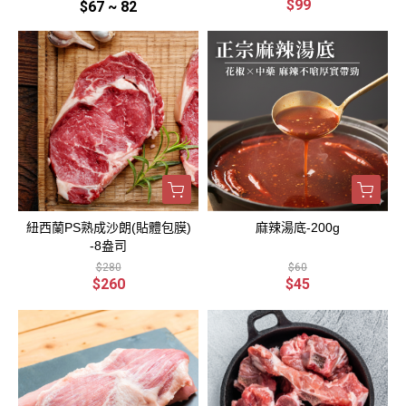
$99
$67 ~ 82
紐西蘭PS熟成沙朗(貼體包膜)
麻辣湯底-200g
-8盎司
$280
$60
$260
$45