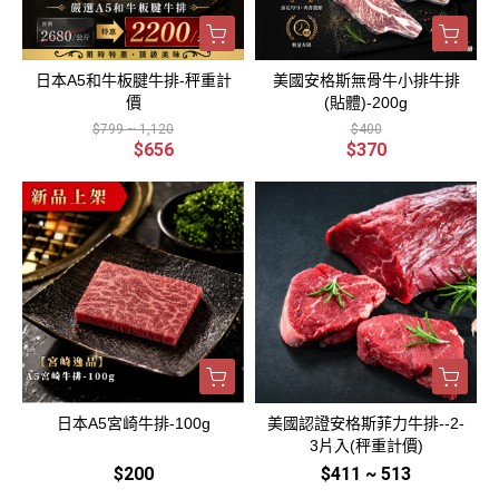
日本A5和牛板腱牛排-秤重計
美國安格斯無骨牛小排牛排
價
(貼體)-200g
$799 ~ 1,120
$400
$656
$370
日本A5宮崎牛排-100g
美國認證安格斯菲力牛排--2-
3片入(秤重計價)
$200
$411 ~ 513