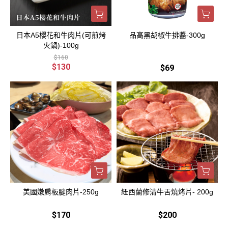
日本A5櫻花和牛肉片(可煎烤
品高黑胡椒牛排醬-300g
火鍋)-100g
$160
$130
$69
美國嫩肩板腱肉片-250g
紐西蘭修清牛舌燒烤片- 200g
$170
$200