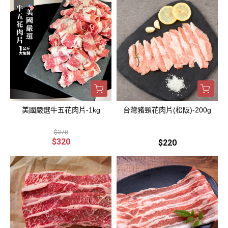
美國嚴選牛五花肉片-1kg
台灣豬頸花肉片(松阪)-200g
$370
$320
$220