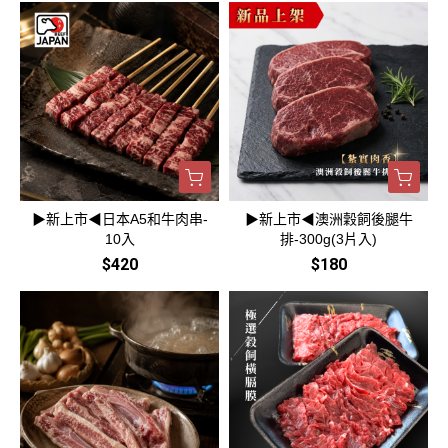
▶新上市◀日本A5和牛肉串-
▶新上市◀澳洲穀飼後腿牛
10入
排-300g(3片入)
$420
$180