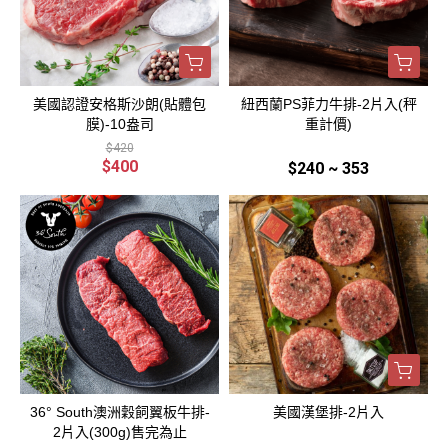
美國認證安格斯沙朗(貼體包
紐西蘭PS菲力牛排-2片入(秤
膜)-10盎司
重計價)
$420
$400
$240 ~ 353
36° South澳洲穀飼翼板牛排-
美國漢堡排-2片入
2片入(300g)售完為止