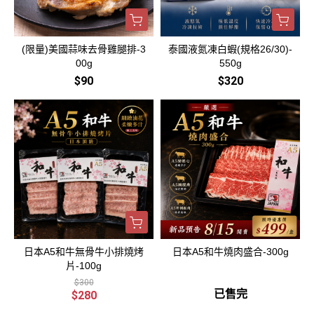
(限量)美國蒜味去骨雞腿排-3
泰國液氮凍白蝦(規格26/30)-
00g
550g
$90
$320
日本A5和牛無骨牛小排燒烤
日本A5和牛燒肉盛合-300g
片-100g
$300
已售完
$280