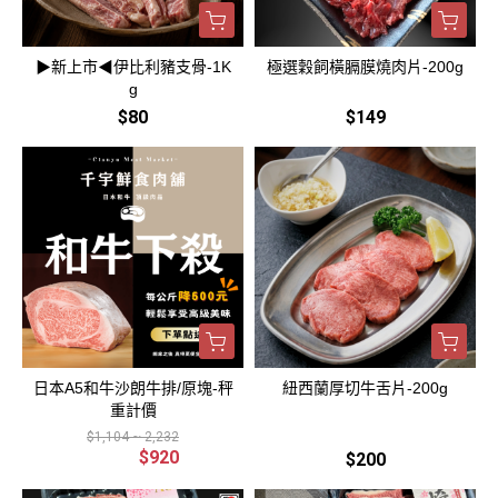
▶新上市◀伊比利豬支骨-1K
極選穀飼橫膈膜燒肉片-200g
g
$80
$149
日本A5和牛沙朗牛排/原塊-秤
紐西蘭厚切牛舌片-200g
重計價
$1,104 ~ 2,232
$920
$200